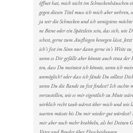
öffnet hat, mich nicht im Schneckenhäuschen e
gegen diesen Titel muss ich mich aber wehren, 
ja wir die Schnecken und ich wenigstens möchte l
ne Biene oder ein Spätzlein sein, das sich, wie 
schest, gerne zum Ausfliegen bewegen lässt. Jetz
ich’s fest im Sinn nur dann gerne in’s Weite zu 
wenn es Dir gefällt aber könnte auch etwa der F
ten, dass Du meintest ich könnte, wenn ich meint
unmöglich? oder dass ich fände Du solltest Dic
wenn Du die Bande zu fest findest? Ich suchte
vorzustellen, wie es mir eigentlich zu Mute wä
wirklich recht taub wärest über mich und wie l
warten müsste bis Du mir wieder gut würdest? 
mir aber noch mehr krabbeln, als bei Deinen 
Vater und Bruder über Ehescheidungen.