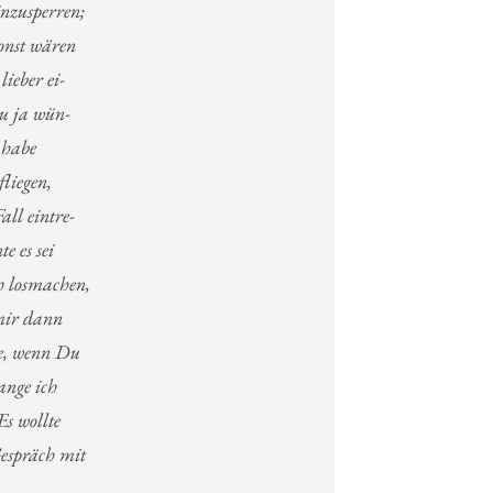
inzusperren;
sonst wären
ieber ei-
Du ja wün-
t habe
fliegen,
all eintre-
e es sei
h losmachen,
 mir dann
re, wenn Du
ange ich
Es wollte
Gespräch mit