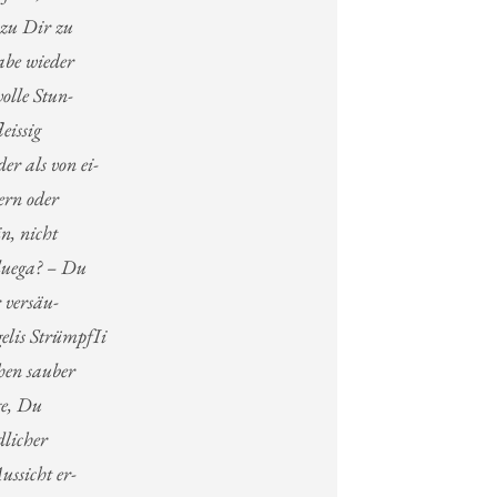
 zu Dir zu
abe wieder
volle Stun-
eissig
r als von ei-
ern oder
n, nicht
luega? – Du
r versäu-
elis StrümpfIi
hen sauber
ge, Du
dlicher
ussicht er-