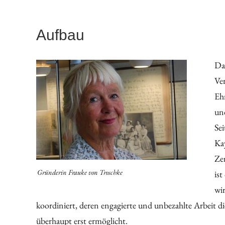
Aufbau
Da
Ver
Eh
und
Sei
Ka
Zen
Gründerin Frauke von Troschke
ist
wi
koordiniert, deren engagierte und unbezahlte Arbeit 
überhaupt erst ermöglicht.