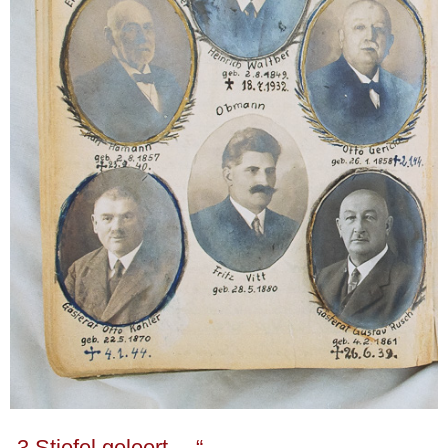
„3 Stiefel geleert …“